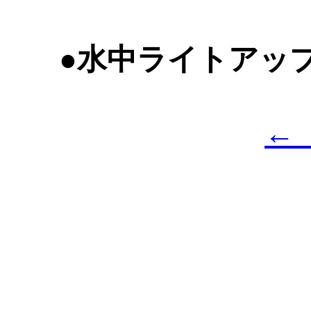
●水中ライトアッ
←