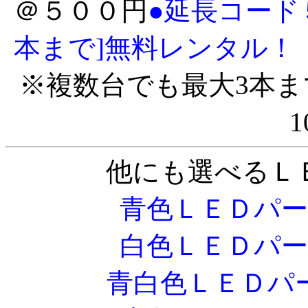
＠５００円
●延長コード
本まで]無料レンタル！
※複数台でも最大3本ま
他にも選べるＬ
青色ＬＥＤパ
白色ＬＥＤパ
青白色ＬＥＤパ