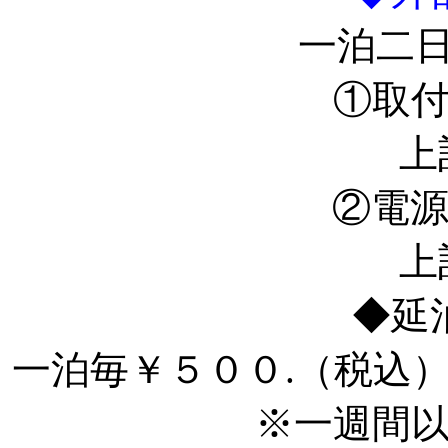
一泊二日
①取
上
②電源ｹ
上
◆延
一泊毎￥５００.（税込
※一週間