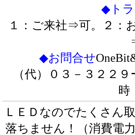
◆ト
１：ご来社⇒可。２：お
◆お問合せ
OneBi
（代）０３－３２２９
時
ＬＥＤなのでたくさん
落ちません！（消費電