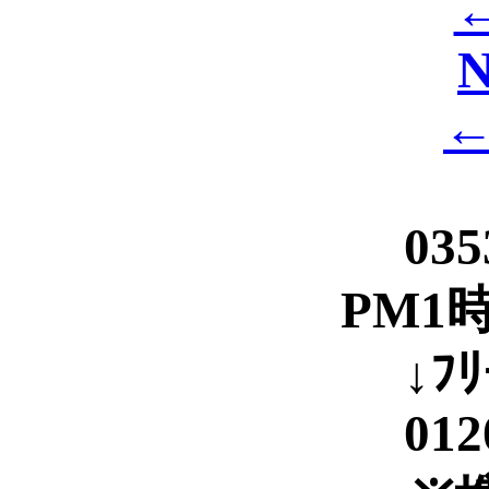
←
N
←
035
PM1
↓ﾌﾘ
012