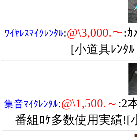
:
@\3,000.～
:ｶ
ﾜｲﾔﾚｽﾏｲｸﾚﾝﾀﾙ
[小道具ﾚﾝﾀ
:
@\1,500.～
:2
集音ﾏｲｸﾚﾝﾀﾙ
番組ﾛｹ多数使用実績![小