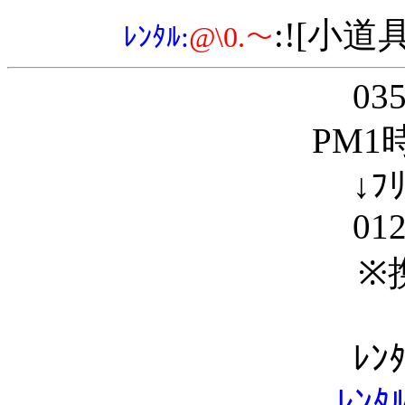
:![小道
ﾚﾝﾀﾙ
:
@\0.～
03
PM1
↓ﾌ
01
※
ﾚﾝ
ﾚﾝ