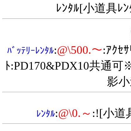
ﾚﾝﾀﾙ[小道具ﾚ
:
@\500.～
:ｱｸ
ﾊﾞｯﾃﾘｰﾚﾝﾀﾙ
ﾄ:PD170&PDX10共通
影小
:
@\0.～
:![小道
ﾚﾝﾀﾙ