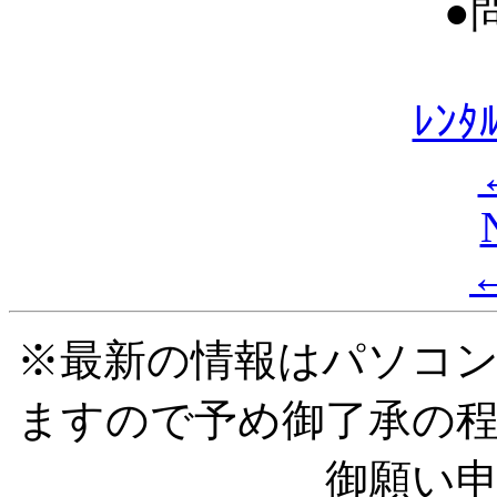
●
ﾚﾝ
※最新の情報はパソコ
ますので予め御了承の
御願い