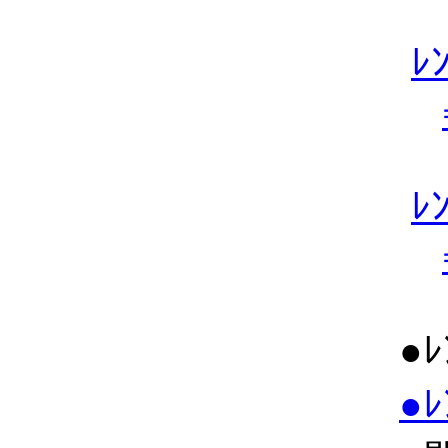
ﾚ
ﾚ
●
●