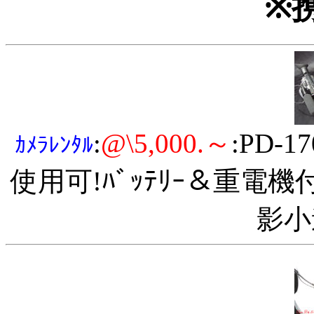
※
:
@\5,000.～
:PD-1
ｶﾒﾗﾚﾝﾀﾙ
使用可!ﾊﾞｯﾃﾘｰ＆重電機
影小