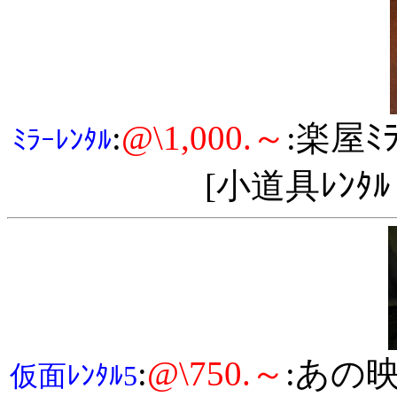
:
@\1,000.～
:楽屋
ﾐﾗｰﾚﾝﾀﾙ
[小道具ﾚﾝﾀ
:
@\750.～
:あの映
仮面ﾚﾝﾀﾙ5