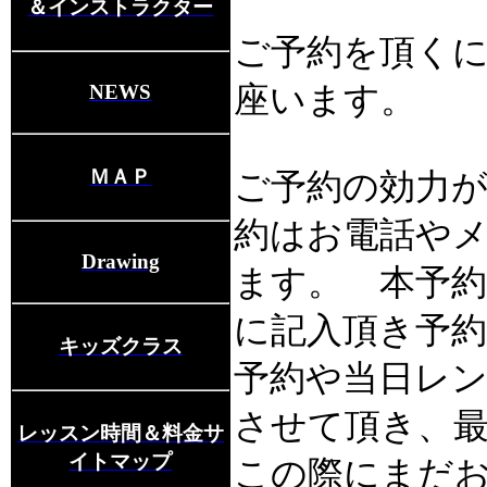
＆インストラクター
ご予約を頂く
NEWS
座います。
ＭＡＰ
ご予約の効力
約はお電話や
Drawing
ます。 本予
に記入頂き予
キッズクラス
予約や当日レ
させて頂き、
レッスン時間＆料金サ
イトマップ
この際にまだ