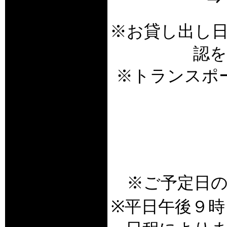
※お貸し出し
認
※トランスポ
※ご予定日
※平日午後９