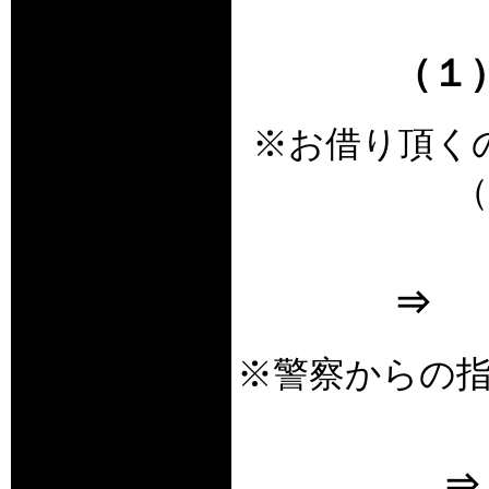
（１
※お借り頂く
⇒ 
※警察からの
⇒