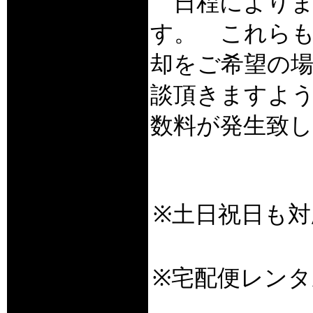
日程により
す。 これら
却をご希望の
談頂きますよ
数料が発生致
※土日祝日も
※宅配便レン