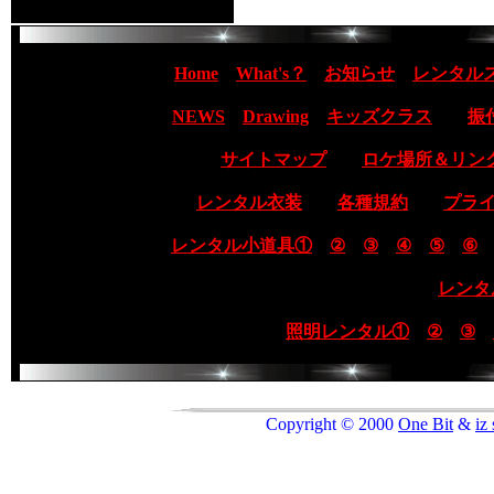
Home
What's？
お知らせ
レンタル
NEWS
Drawing
キッズクラス
振
サイトマップ
ロケ場所＆リン
レンタル衣装
各種規約
プラ
レンタル小道具①
②
③
④
⑤
⑥
レンタ
照明レンタル①
②
③
Copyright © 2000
One Bit
&
i