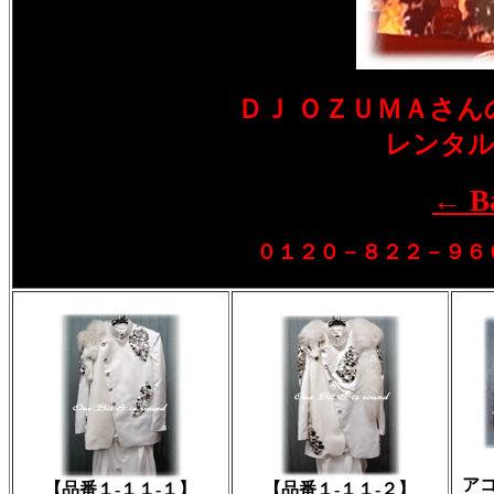
ＤＪ ＯＺＵＭＡさ
レンタ
← B
０１２０－８２２－９６
ア
【品番１-１１-１】
【品番１-１１-２】