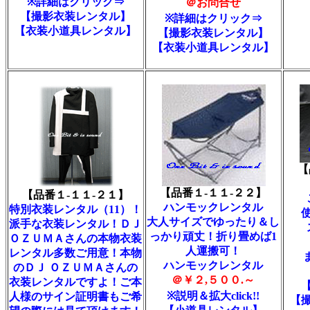
※詳細はクリック⇒
＠お問合せ
【撮影衣装レンタル】
※詳細はクリック⇒
【衣装小道具レンタル】
【撮影衣装レンタル】
【衣装小道具レンタル】
【
【品番１-１１-２２】
【品番１-１１-２１】
ハンモックレンタル
特別衣装レンタル（11）！
大人サイズでゆったり＆し
派手な衣装レンタル！ＤＪ
っかり頑丈！折り畳めば1
ＯＺＵＭＡさんの本物衣装
人運搬可！
レンタル多数ご用意！本物
ハンモックレンタル
のＤＪ ＯＺＵＭＡさんの
＠￥２,５００.～
衣装レンタルですよ！ご本
※説明＆拡大click!!
人様のサイン証明書もご希
【