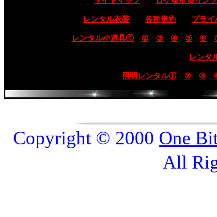
サイトマップ
ロケ場所＆リン
レンタル衣装
各種規約
プライ
レンタル小道具①
②
③
④
⑤
⑥
レンタ
照明レンタル①
②
③
Copyright © 2000
One Bi
All Ri