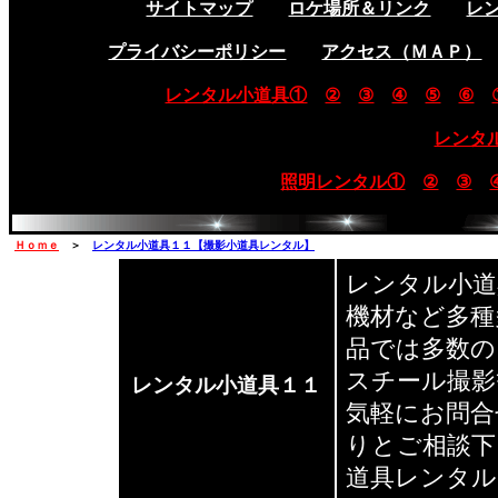
サイトマップ
ロケ場所＆リンク
レ
プライバシーポリシー
アクセス（ＭＡＰ）
レンタル小道具①
②
③
④
⑤
⑥
レンタ
照明レンタル①
②
③
Ｈｏｍｅ
＞
レンタル小道具１１【撮影小道具レンタル】
レンタル小道
機材など多種
品では多数の
スチール撮影
レンタル小道具１１
気軽にお問合
りとご相談下
道具レンタル