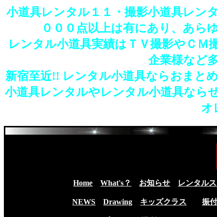
小道具レンタル１１・撮影小道具レン
０００点以上は有にあり、あら
レンタル小道具実績はＴＶ撮影やＣＭ
企業様など
新宿至近!! レンタル小道具ならおま
小道具レンタルやレンタル小道具なら
オ
Home
What's？
お知らせ
レンタルス
NEWS
Drawing
キッズクラス
振