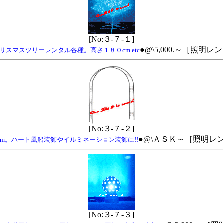
[No:３-７-１]
●@\5,000.～［照
スマスツリーレンタル各種。高さ１８０cm.etc
[No:３-７-２]
●@\ＡＳＫ～［照明レ
0cm。ハート風船装飾やイルミネーション装飾に!!
[No:３-７-３]