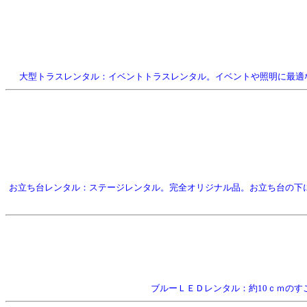
大型トラスレンタル：イベントトラスレンタル。イベントや照明に最適
お立ち台レンタル：ステージレンタル。完全オリジナル品。お立ち台の下にライト
ブルーＬＥＤレンタル：約10ｃｍのすご