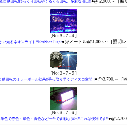
●@\2,900.
自動回転!ゆっくり回転やくるくる回転。多彩な演出!!
[No:３-７-４]
●@メートル@\1,000.～［
ネオンライト!!NexNeon Light
[No:３-７-５]
●@\3,700
動回転のミラーボール効果!!手っ取り早くディスコ空間!!
[No:３-７-６]
●@\2
色で赤色・緑色・青色など一台で多彩な演出!!これは便利です!!