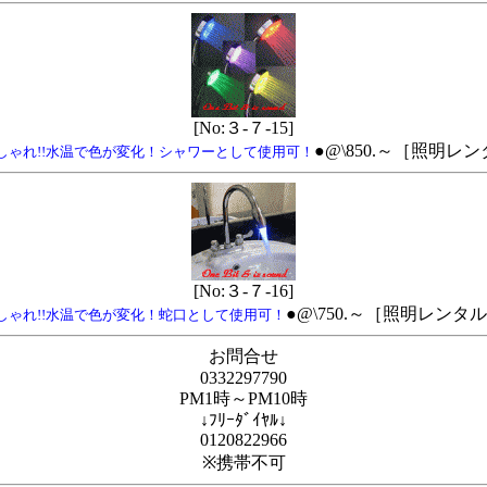
[No:３-７-15]
●@\850.～［照明
しゃれ!!水温で色が変化！シャワーとして使用可！
[No:３-７-16]
●@\750.～［照明レン
しゃれ!!水温で色が変化！蛇口として使用可！
お問合せ
0332297790
PM1時～PM10時
↓ﾌﾘｰﾀﾞｲﾔﾙ↓
0120822966
※携帯不可