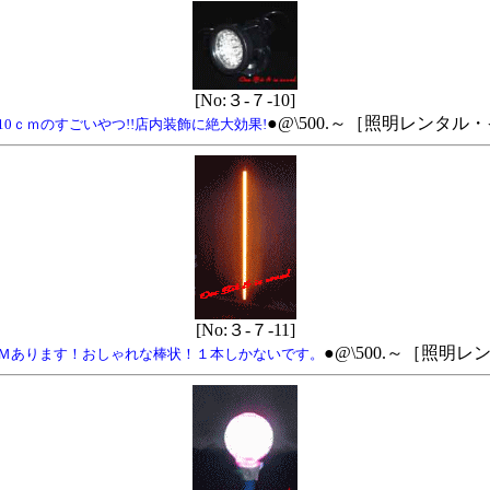
[No:３-７-10]
●@\500.～［照明レンタ
0ｃｍのすごいやつ!!店内装飾に絶大効果!
[No:３-７-11]
●@\500.～［照
Ｍあります！おしゃれな棒状！１本しかないです。