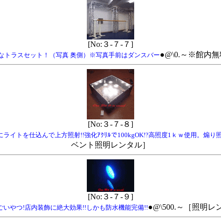
[No:３-７-７]
●@\0.～※館
なトラスセット！（写真 奥側）※写真手前はダンスバー
[No:３-７-８]
を仕込んで上方照射!!強化ｱｸﾘﾙで100kgOK!?高照度1ｋｗ使用。煽り
ベント照明レンタル］
[No:３-７-９]
●@\500.～［照
いやつ!店内装飾に絶大効果!!しかも防水機能完備!!