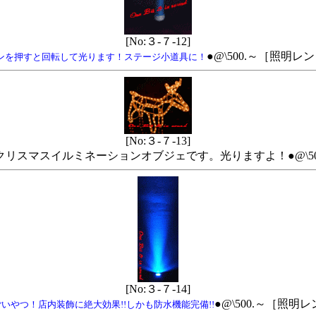
[No:３-７-12]
●@\500.～［照明
タンを押すと回転して光ります！ステージ小道具に！
[No:３-７-13]
クリスマスイルミネーションオブジェです。光りますよ！●@\5
[No:３-７-14]
●@\500.～［照
いやつ！店内装飾に絶大効果!!しかも防水機能完備!!