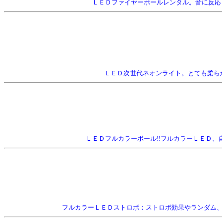
ＬＥＤファイヤーボールレンタル。音に反応＆
ＬＥＤ次世代ネオンライト。とても柔らかい光る
ＬＥＤフルカラーボール!!フルカラーＬＥＤ、自
フルカラーＬＥＤストロボ：ストロボ効果やランダム、単