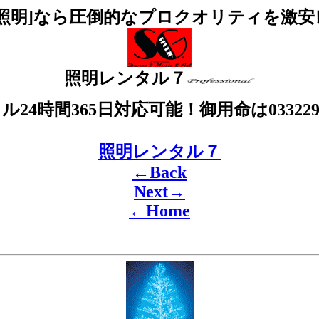
照明]なら圧倒的なプロクオリティを激安レ
照明レンタル７
24時間365日対応可能！御用命は033229
照明レンタル７
←Back
Next→
←Home