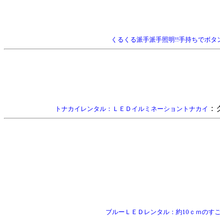
くるくる派手派手照明!!手持ちでボ
：
トナカイレンタル：ＬＥＤイルミネーショントナカイ
ブルーＬＥＤレンタル：約10ｃｍのすご