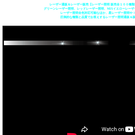
レーザー通販＆レーザー販売【レーザー照明 販売全１００種
グリーンレーザー照明、レッドレーザー照明、MIXイエローレー
レーザー照明全色対応可能なほか、星レーザー照明や
圧倒的な種類と品質でお答えするレーザー照明通販＆