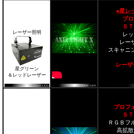
●星レ
プロ
ＳＴ
レーザー照明
レッ
レー
スキャニ
レーザ
星グリーン
＆レッドレーザー
プロフ
ＳＴ
ＲＧＢフ
高拡散