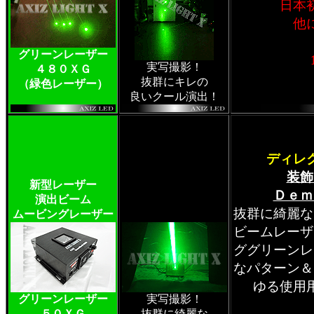
日本
他
グリーンレーザー
実写撮影！
４８０ＸＧ
抜群にキレの
（緑色レーザー）
良いクール演出！
ディレ
装飾
新型レーザー
Ｄｅｍ
演出ビーム
抜群に綺麗な
ムービングレーザー
ビームレーザ
ググリーンレ
なパターン＆
ゆる使用
グリーンレーザー
実写撮影！
５０ＸＧ
抜群に綺麗な