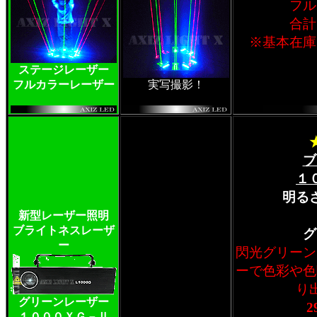
フル
合計
※基本在庫
ステージレーザー
フルカラーレーザー
実写撮影！
ブ
１
明る
新型レーザー照明
ブライトネスレーザ
グ
ー
閃光グリーン
ーで色彩や色
り
グリーンレーザー
2
１０００ＸＧ－Ⅱ