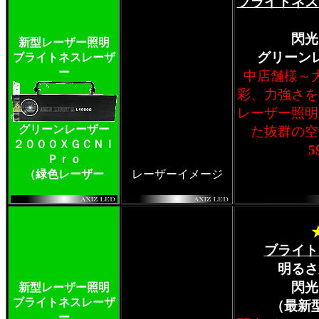
ブライトネス
閃光
新型レーザー照明
グリーン
ブライトネスレーザ
ー
中店舗様～
彩、力強さを
レーザー照明
グリーンレーザー
た抜群の空
２０００ＸＧＣＮＩ
5
Ｐｒｏ
（緑色レーザー
レーザーイメージ
ブライト
明るさ
閃光
新型レーザー照明
ブライトネスレーザ
（最新
ー