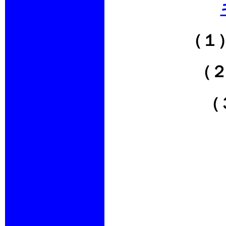
（１
（
（