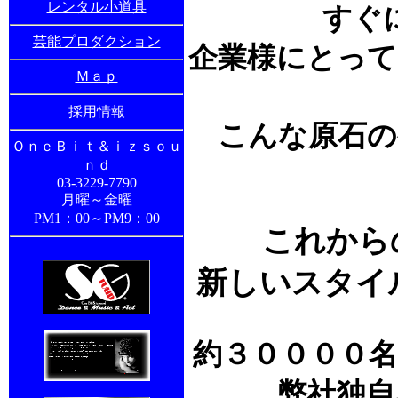
レンタル小道具
すぐ
芸能プロダクション
企業様にとって
Ｍａｐ
採用情報
こんな原石の
ＯｎｅＢｉｔ＆ｉｚｓｏｕ
ｎｄ
03-3229-7790
月曜～金曜
PM1：00～PM9：00
これから
新しいスタイ
約３００００
弊社独自