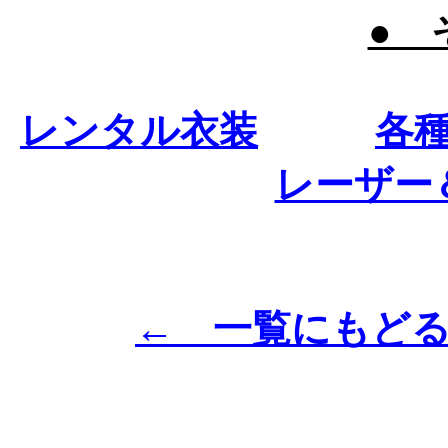
● 
レンタル衣装
各
レーザー
← 一覧にもど