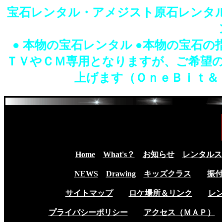
宝石レンタル・アメジスト原石レンタル
● 本物の宝石レンタル ●本物の宝石
ＴＶやＣＭ専用となりますが、ご希望
上げます（ＯｎｅＢｉｔ＆
Home
What's？
お知らせ
レンタルス
NEWS
Drawing
キッズクラス
振
サイトマップ
ロケ場所＆リンク
レ
プライバシーポリシー
アクセス（ＭＡＰ）