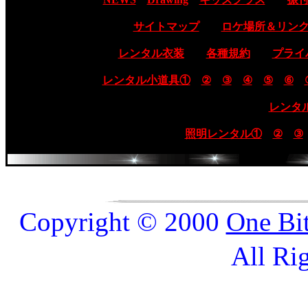
サイトマップ
ロケ場所＆リン
レンタル衣装
各種規約
プライ
レンタル小道具①
②
③
④
⑤
⑥
レンタ
照明レンタル①
②
③
Copyright © 2000
One Bi
All Ri