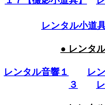
１７【撮影小道具】
レンタル小道
● レンタ
レンタル音響１
レ
３