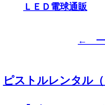
ＬＥＤ電球通販
← 
ピストルレンタル（