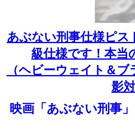
あぶない刑事仕様ピス
級仕様です！本当
（ヘビーウェイト＆ブ
影
映画「あぶない刑事