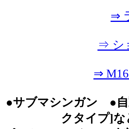
⇒
⇒ 
⇒ M
●サブマシンガン ●
クタイプ]