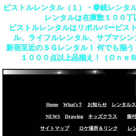
ピストルレンタル（１）・拳銃レンタ
レンタルは在庫数１００丁
ピストルレンタルはリボルバーピス
ル、ライフルレンタル、サブマシン
新宿至近のＳＧレンタル！ 何でも揃
１０００点以上品揃え！（Ｏｎｅ
Home
What's？
お知らせ
レンタルス
NEWS
Drawing
キッズクラス
振
サイトマップ
ロケ場所＆リンク
レ