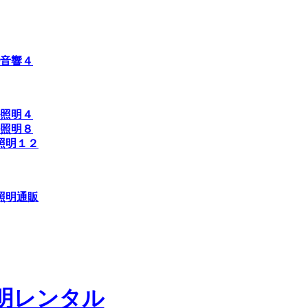
音響４
照明４
照明８
照明１２
照明通販
明レンタル