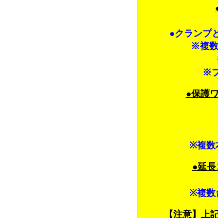
●クランプ
※複数
※
●保護
※複数
●延
※複数
【注意】上