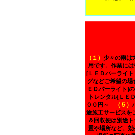
（１）
少々の雨は
用です。作業に
[ＬＥＤパーライ
グなどご希望の場
ＥＤパーライト]
トレンタル[ＬＥ
００円～
（５）
途施工サービス
＆回収便は別途
置や場所など、効