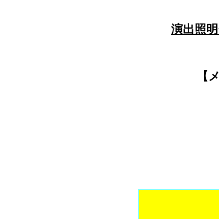
演出照
【