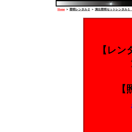
Home
＞
照明レンタル２
＞
演出照明セットレンタル１
【レン
【