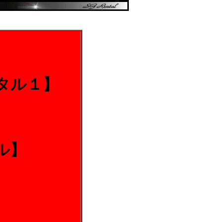
タル１】
）
ル】
）