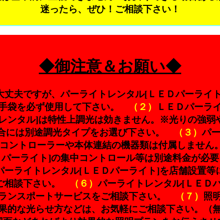
迷ったら、ぜひ！ご相談下さい！
◆御注意＆お願い◆
大丈夫ですが、パーライトレンタル[ＬＥＤパーライト
は手袋を必ず使用して下さい。
（２）
ＬＥＤパーラ
トレンタル]は特性上調光は効きません。※光りの強弱
合には別途調光タイプをお選び下さい。
（３）
パー
のコントローラーや本体連結の機器類は付属しませ
Ｄパーライト]の集中コントロール等は別途料金が必要
パーライトレンタル[ＬＥＤパーライト]を店舗設置等
をご相談下さい。
（６）
パーライトレンタル[ＬＥＤ
トランスポートサービスをご相談下さい。
（７）
照
果的な光らせ方などは、お気軽にご相談下さい。（