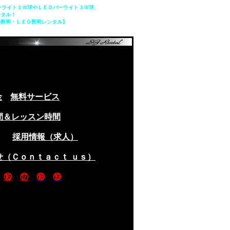
ーライト１Ｗ球やＬＥＤパーライト３Ｗ球、
ンタル！
ル照明・ＬＥＤ照明レンタル】
金
無料サービス
間＆レッスン時間
採用情報（求人）
せ（Ｃｏｎｔａｃｔ ｕｓ）
⑯
⑰
⑱
⑲