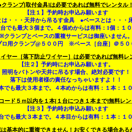
●クランプ[取付金具]は必要であれば無料でレンタル
【注１】予約時お申込み願います
とは・・・天井から吊るす金具 ●ベースとは・・・
台でも最大３個まで。４個めからは有料：1個：１
※クランプとベースの重複サービスは御座いません
プロ用クランプ@５００円 ※ベース［台座］＠５０
ワイヤー［落下防止ワイヤー］は必要であれば無料レ
【注２】予約時にお申込み願います。
照明をバトンや天井に吊るす場合、絶対必要です！
落下は使用者様の責任なっちゃいますよ！！
本でも最大３本まで。４本めからは有料：１本：１
長コード５ｍ以内を１本[１台につき１本まで]無料レン
【注３】予約時お申込み願います
台でも最大３本まで。４本目からは有料：１本：１
記は基本的に重複できません！お安くできる場合あるか