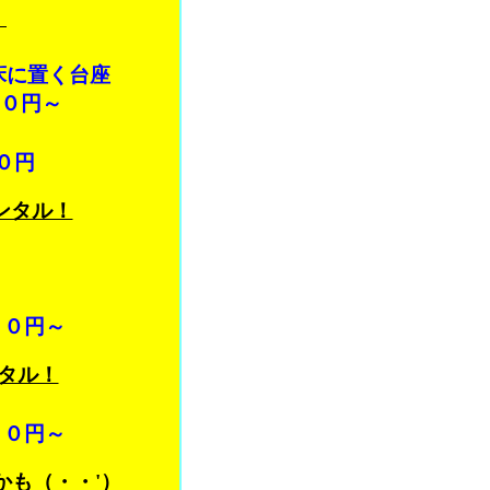
！
床に置く台座
００円～
。
０円
ンタル！
００円～
タル！
００円～
も（・・'）