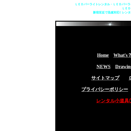
ＬＥＤパーライトレンタル・ＬＥＤパーラ
ＬＥＤ
新宿至近で迅速対応!! レ
Home
What's
NEWS
Drawin
サイトマップ
プライバシーポリシー
レンタル小道具