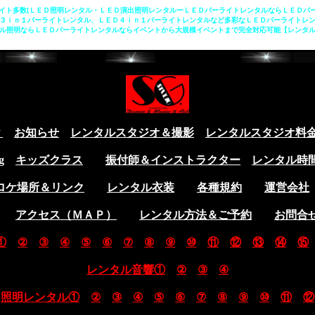
イト多数[ＬＥＤ照明レンタル・ＬＥＤ演出照明レンタルーＬＥＤパーライトレンタルならＬＥＤパ
３ｉｎ１パーライトレンタル、ＬＥＤ４ｉｎ１パーライトレンタルなど多彩なＬＥＤパーライトレ
ンタル照明ならＬＥＤパーライトレンタルならイベントから大規模イベントまで完全対応可能【レンタ
？
お知らせ
レンタルスタジオ＆撮影
レンタルスタジオ料
g
キッズクラス
振付師＆インストラクター
レンタル時
ロケ場所＆リンク
レンタル衣装
各種規約
運営会社
アクセス（ＭＡＰ）
レンタル方法＆ご予約
お問合
①
②
③
④
⑤
⑥
⑦
⑧
⑨
⑩
⑪
⑫
⑬
⑭
⑮
レンタル音響①
②
③
④
照明レンタル①
②
③
④
⑤
⑥
⑦
⑧
⑨
⑩
⑪
⑫