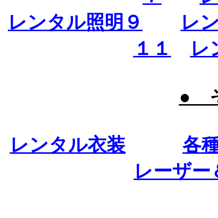
レンタル照明９
レ
１１
レ
● 
レンタル衣装
各
レーザー