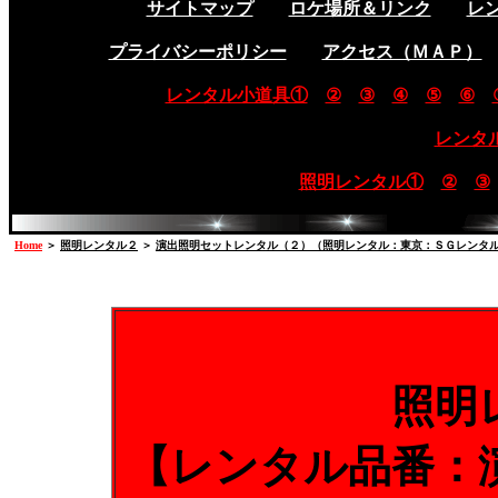
サイトマップ
ロケ場所＆リンク
レ
プライバシーポリシー
アクセス（ＭＡＰ）
レンタル小道具①
②
③
④
⑤
⑥
レンタ
照明レンタル①
②
③
Home
＞
照明レンタル２
＞
演出照明セットレンタル（２）（照明レンタル：東京：ＳＧレンタ
照明
【レンタル品番：