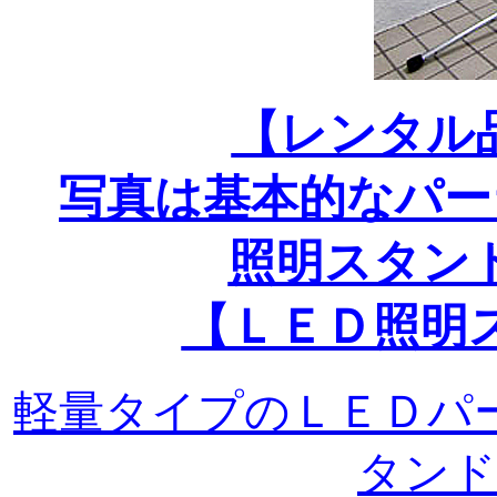
【レンタル
写真は基本的なパー
照明スタン
【ＬＥＤ照明
軽量タイプのＬＥＤパ
タンド