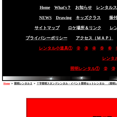
Home
What's？
お知らせ
レンタルス
NEWS
Drawing
キッズクラス
振
サイトマップ
ロケ場所＆リンク
レ
プライバシーポリシー
アクセス（ＭＡＰ）
レンタル小道具①
②
③
④
⑤
⑥
レンタ
照明レンタル①
②
③
Home
＞
照明レンタル２
＞
Ｔ字照明スタンドレンタル・イベント照明セットレンタル （照明