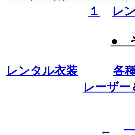
１
レ
● 
レンタル衣装
各
レーザー
← 