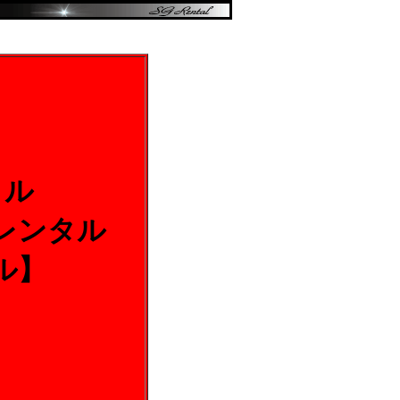
タル
レンタル
ル】
）