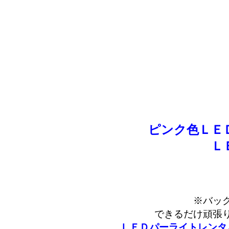
ピンク色ＬＥ
Ｌ
※バッ
できるだけ頑張
ＬＥＤパーライトレンタ