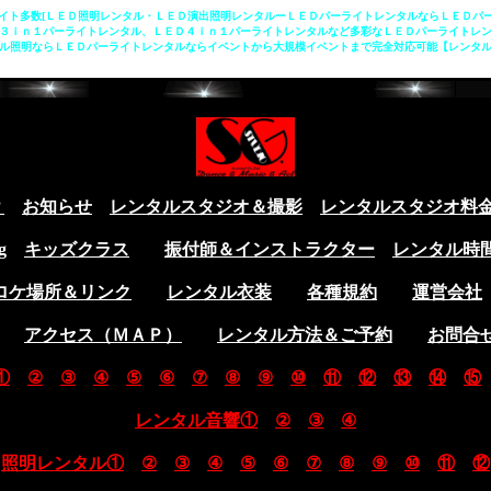
イト多数[ＬＥＤ照明レンタル・ＬＥＤ演出照明レンタルーＬＥＤパーライトレンタルならＬＥＤパ
３ｉｎ１パーライトレンタル、ＬＥＤ４ｉｎ１パーライトレンタルなど多彩なＬＥＤパーライトレ
ンタル照明ならＬＥＤパーライトレンタルならイベントから大規模イベントまで完全対応可能【レンタ
？
お知らせ
レンタルスタジオ＆撮影
レンタルスタジオ料
g
キッズクラス
振付師＆インストラクター
レンタル時
ロケ場所＆リンク
レンタル衣装
各種規約
運営会社
アクセス（ＭＡＰ）
レンタル方法＆ご予約
お問合
①
②
③
④
⑤
⑥
⑦
⑧
⑨
⑩
⑪
⑫
⑬
⑭
⑮
レンタル音響①
②
③
④
照明レンタル①
②
③
④
⑤
⑥
⑦
⑧
⑨
⑩
⑪
⑫