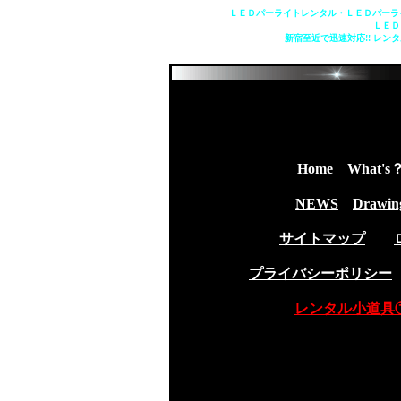
ＬＥＤパーライトレンタル・ＬＥＤパーラ
ＬＥＤ
新宿至近で迅速対応!! レ
Home
What's
NEWS
Drawin
サイトマップ
プライバシーポリシー
レンタル小道具