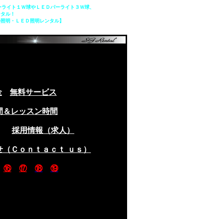
ーライト１Ｗ球やＬＥＤパーライト３Ｗ球、
ンタル！
ル照明・ＬＥＤ照明レンタル】
金
無料サービス
間＆レッスン時間
採用情報（求人）
せ（Ｃｏｎｔａｃｔ ｕｓ）
⑯
⑰
⑱
⑲