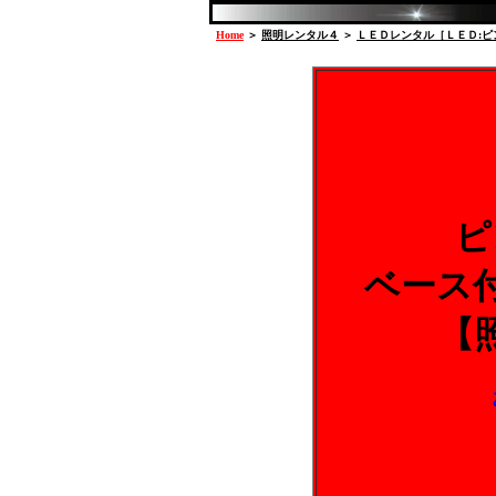
Home
＞
照明レンタル４
＞
ＬＥＤレンタル［ＬＥＤ:
ピ
ベース
【