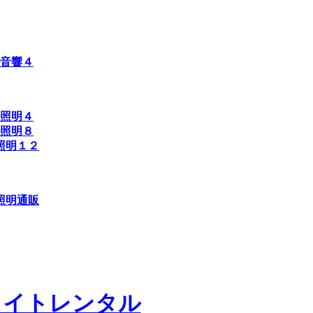
音響４
照明４
照明８
照明１２
照明通販
ライトレンタル