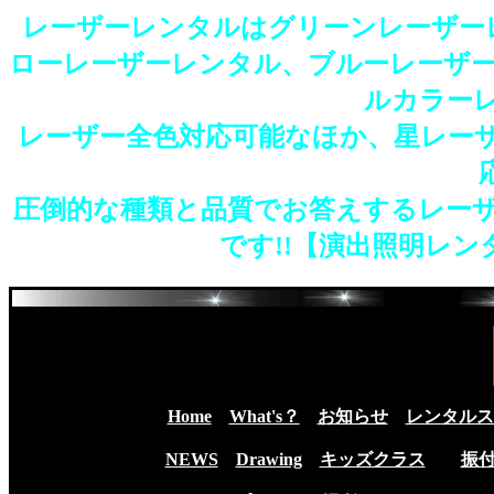
レーザーレンタルはグリーンレーザー
ローレーザーレンタル、ブルーレーザ
ルカラー
レーザー全色対応可能なほか、星レー
圧倒的な種類と品質でお答えするレー
です!!【演出照明レ
Home
What's？
お知らせ
レンタルス
NEWS
Drawing
キッズクラス
振