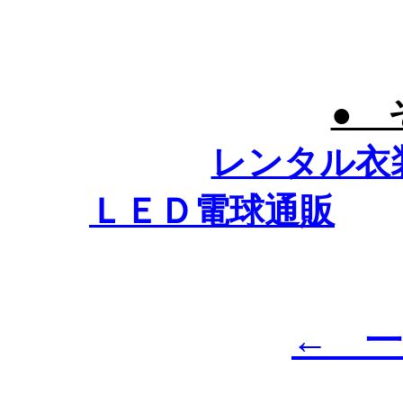
● 
レンタル衣
ＬＥＤ電球通販
← 