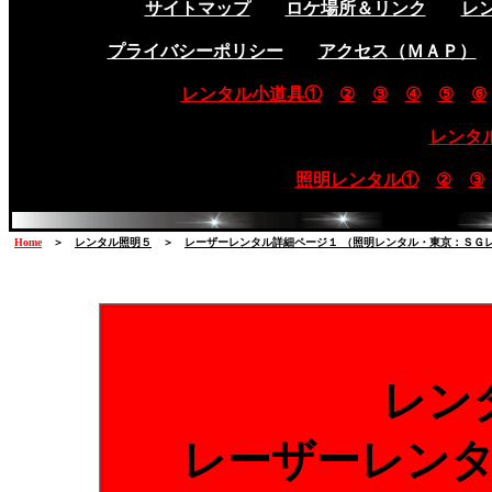
サイトマップ
ロケ場所＆リンク
レ
プライバシーポリシー
アクセス（ＭＡＰ）
レンタル小道具①
②
③
④
⑤
⑥
レンタ
照明レンタル①
②
③
Home
＞
レンタル照明５
＞
レーザーレンタル詳細ページ１ （照明レンタル・東京：ＳＧ
レン
レーザーレン