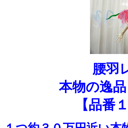
腰羽
本物の逸品
【品番１