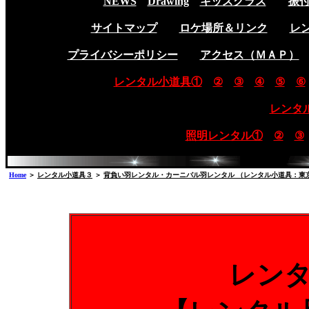
NEWS
Drawing
キッズクラス
振
サイトマップ
ロケ場所＆リンク
レ
プライバシーポリシー
アクセス（ＭＡＰ）
レンタル小道具①
②
③
④
⑤
⑥
レンタ
照明レンタル①
②
③
Home
＞
レンタル小道具３
＞
背負い羽レンタル・カーニバル羽レンタル （レンタル小道具：東
レン