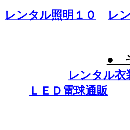
レンタル照明１０
レ
● 
レンタル衣
ＬＥＤ電球通販