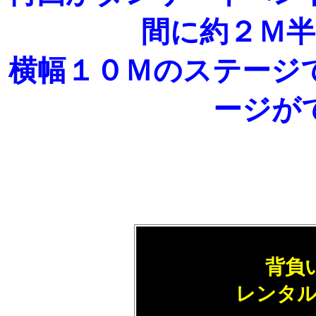
間に約２Ｍ
横幅１０Ｍのステージ
ージが
背負
レンタル