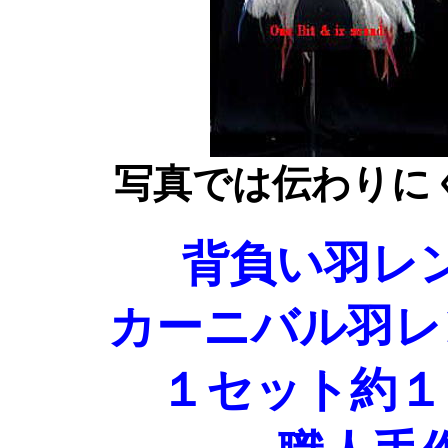
写真では伝わりに
背負い羽レ
カーニバル羽レ
１セット約１