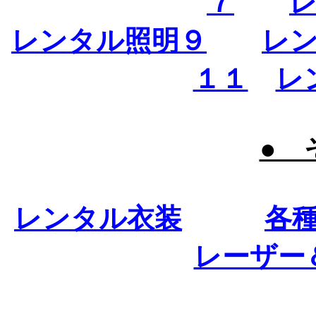
７
レンタル照明９
レ
１１
レ
● 
レンタル衣装
各
レーザー