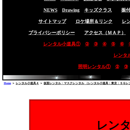
NEWS
Drawing
キッズクラス
振
サイトマップ
ロケ場所＆リンク
レ
プライバシーポリシー
アクセス（ＭＡＰ）
レンタル小道具①
②
③
④
⑤
⑥
レンタ
照明レンタル①
②
③
Home
＞
レンタル小道具４
＞
仮面レンタル・マスクレンタル （レンタル小道具：東京：ＳＧレ
レン