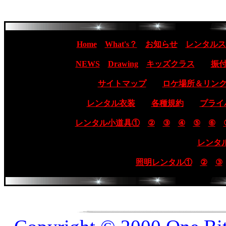
Home
What's？
お知らせ
レンタルス
NEWS
Drawing
キッズクラス
振
サイトマップ
ロケ場所＆リン
レンタル衣装
各種規約
プライ
レンタル小道具①
②
③
④
⑤
⑥
レンタ
照明レンタル①
②
③