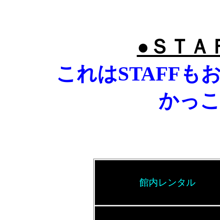
●ＳＴＡ
これはSTAFF
かっ
館内レンタル