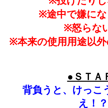
※投げたり
※途中で嫌に
※怒らな
※本来の使用用途以
●ＳＴＡ
背負うと、けっこ
え！