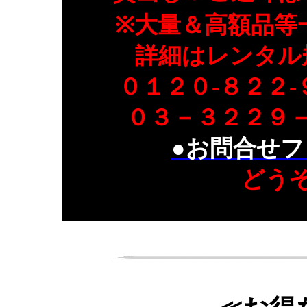
※大量＆高額品等
詳細はレンタル
０１２０-８２２
０３－３２２９
●お問合せフ
どう