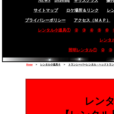
NEWS
Drawing
キッズクラス
振
サイトマップ
ロケ場所＆リンク
レ
プライバシーポリシー
アクセス（ＭＡＰ）
レンタル小道具①
②
③
④
⑤
⑥
レンタ
照明レンタル①
②
③
Home
＞
レンタル小道具６
＞
トランシーバーレンタル・ヘッドトラン
レン