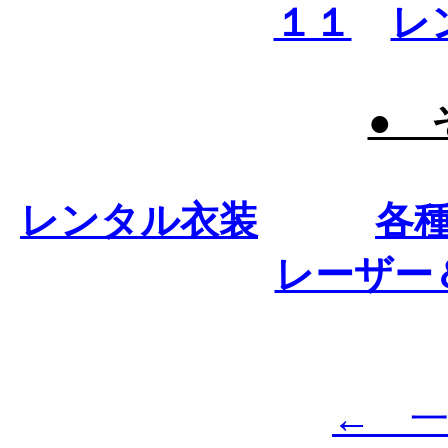
１１
レ
● 
レンタル衣装
各
レーザー
← 