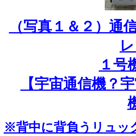
（写真１＆２）通信
レ
１号
【宇宙通信機？宇
※背中に背負うリュッ