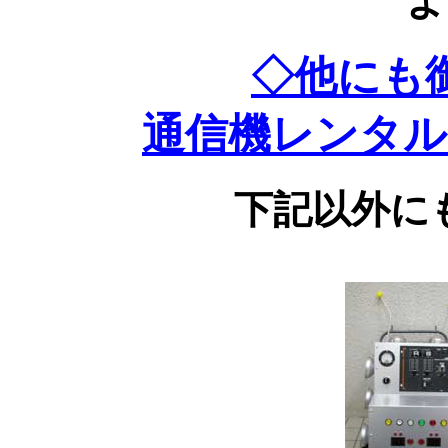
よ
◇他にも
通信機レンタル
下記以外に