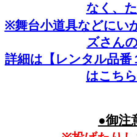
なく、
※舞台小道具などにい
ズさん
詳細は【レンタル品番
はこち
●御注