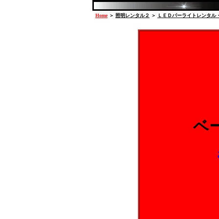
Home
＞
照明レンタル２
＞
ＬＥＤパーライトレンタル
ベ