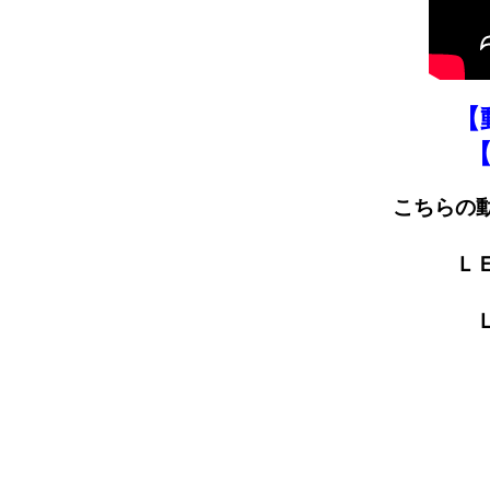
【
こちらの
Ｌ