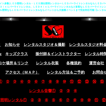
イト多数[ＬＥＤ照明レンタル・ＬＥＤ演出照明レンタルーＬＥＤパーライトレンタルならＬＥＤパ
３ｉｎ１パーライトレンタル、ＬＥＤ４ｉｎ１パーライトレンタルなど多彩なＬＥＤパーライトレ
ンタル照明ならＬＥＤパーライトレンタルならイベントから大規模イベントまで完全対応可能【レンタ
？
お知らせ
レンタルスタジオ＆撮影
レンタルスタジオ料
g
キッズクラス
振付師＆インストラクター
レンタル時
ロケ場所＆リンク
レンタル衣装
各種規約
運営会社
アクセス（ＭＡＰ）
レンタル方法＆ご予約
お問合
①
②
③
④
⑤
⑥
⑦
⑧
⑨
⑩
⑪
⑫
⑬
⑭
⑮
レンタル音響①
②
③
④
照明レンタル①
②
③
④
⑤
⑥
⑦
⑧
⑨
⑩
⑪
⑫