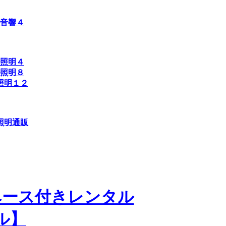
音響４
照明４
照明８
照明１２
照明通販
ベース付きレンタル
ル】