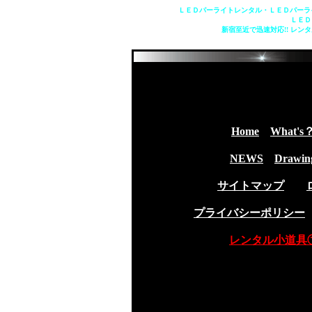
ＬＥＤパーライトレンタル・ＬＥＤパーラ
ＬＥＤ
新宿至近で迅速対応!! レ
Home
What's
NEWS
Drawin
サイトマップ
プライバシーポリシー
レンタル小道具