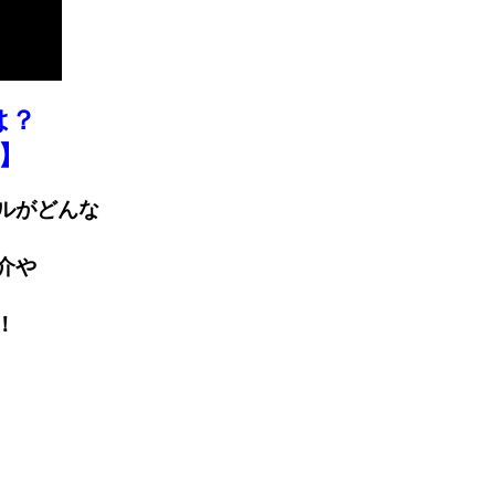
は？
】
ルがどんな
介や
！