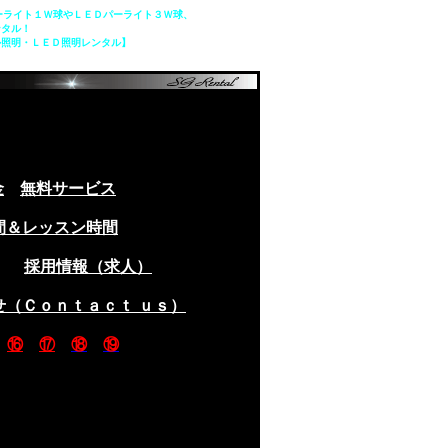
ーライト１Ｗ球やＬＥＤパーライト３Ｗ球、
ンタル！
ル照明・ＬＥＤ照明レンタル】
金
無料サービス
間＆レッスン時間
採用情報（求人）
せ（Ｃｏｎｔａｃｔ ｕｓ）
⑯
⑰
⑱
⑲