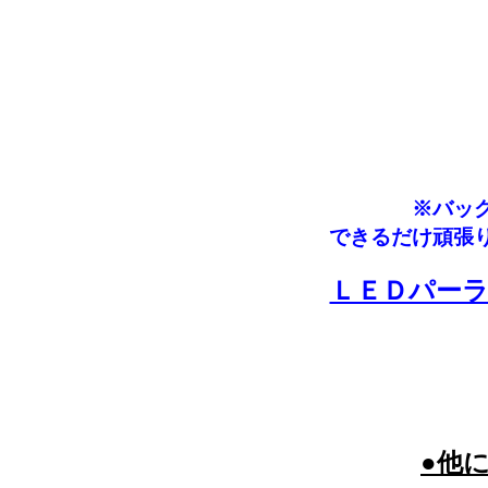
※バッ
できるだけ頑張
ＬＥＤパー
●他