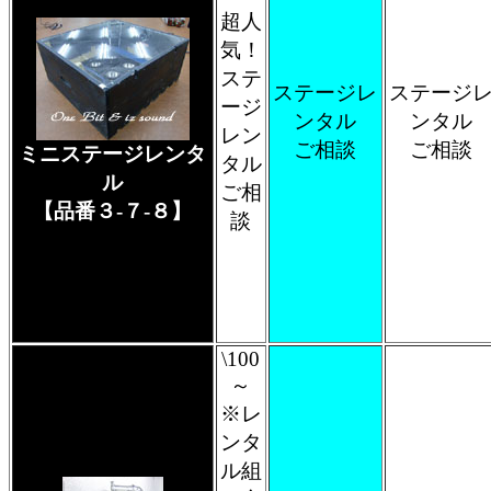
超人
気！
ステ
ステージレ
ステージ
ージ
ンタル
ンタル
レン
ご相談
ご相談
ミニステージレンタ
タル
ル
ご相
【品番３-７-８】
談
\100
～
※レ
ンタ
ル組