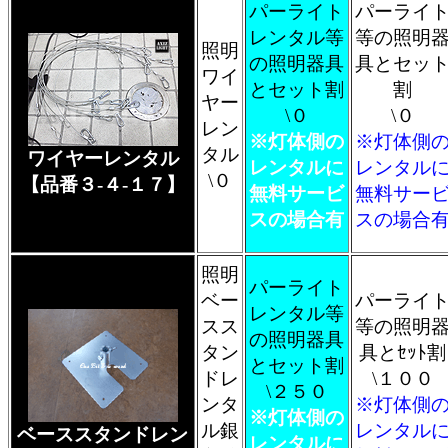
パーライト
パーライ
レンタル等
等の照明
照明
の照明器具
具とセッ
ワイ
とセット割
割
ヤー
\０
\０
レン
※灯体側の
※灯体側
タル
ワイヤーレンタル
レンタルに
レンタル
\０
【品番３-４-１７】
無料サービ
無料サー
スの場合有
スの場合
照明
パーライト
ベー
パーライ
レンタル等
スス
等の照明
の照明器具
タン
具とｾｯﾄ割
とセット割
ドレ
\１００
\２５０
ンタ
※灯体側
※灯体側の
ル銀
レンタル
ベーススタンドレン
レンタルに