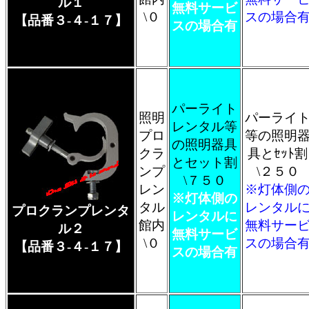
ル１
無料サービ
\０
スの場合
【品番３-４-１７】
スの場合有
パーライト
照明
パーライ
レンタル等
プロ
等の照明
の照明器具
クラ
具とｾｯﾄ割
とセット割
ンプ
\２５０
\７５０
レン
※灯体側
※灯体側の
タル
レンタル
プロクランプレンタ
レンタルに
館内
無料サー
ル２
無料サービ
\０
スの場合
【品番３-４-１７】
スの場合有