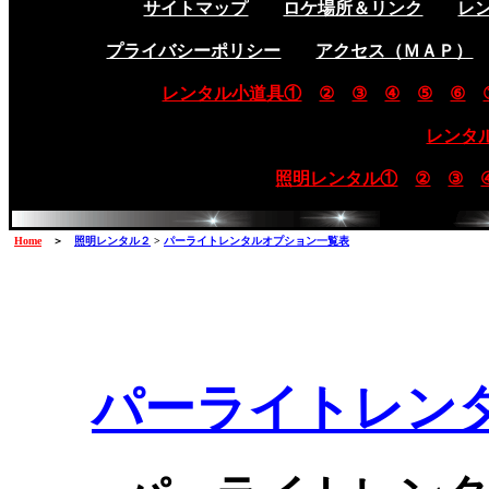
サイトマップ
ロケ場所＆リンク
レ
プライバシーポリシー
アクセス（ＭＡＰ）
レンタル小道具①
②
③
④
⑤
⑥
レンタ
照明レンタル①
②
③
Home
＞
照明レンタル２
>
パーライトレンタルオプション一覧表
パーライトレン