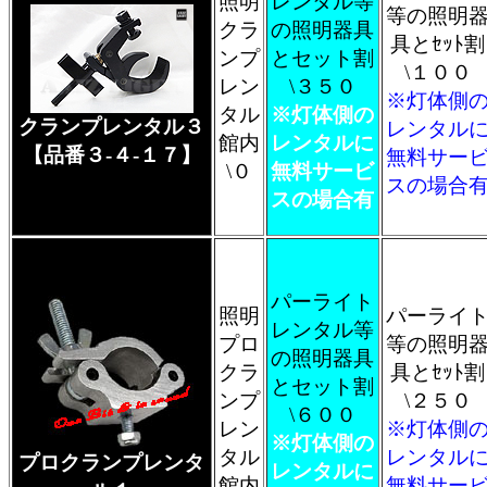
照明
レンタル等
等の照明
クラ
の照明器具
具とｾｯﾄ割
ンプ
とセット割
\１００
レン
\３５０
※灯体側
タル
※灯体側の
クランプレンタル３
レンタル
館内
レンタルに
【品番３-４-１７】
無料サー
\０
無料サービ
スの場合
スの場合有
パーライト
照明
パーライ
レンタル等
プロ
等の照明
の照明器具
クラ
具とｾｯﾄ割
とセット割
ンプ
\２５０
\６００
レン
※灯体側
※灯体側の
タル
レンタル
プロクランプレンタ
レンタルに
館内
無料サー