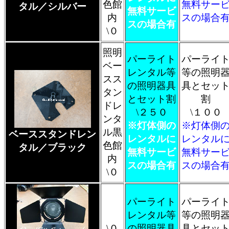
色館
無料サー
タル／シルバー
無料サービ
内
スの場合
スの場合有
\０
照明
パーライト
パーライ
ベー
レンタル等
等の照明
スス
の照明器具
具とセッ
タン
とセット割
割
ドレ
\２５０
\１００
ンタ
※灯体側の
※灯体側
ル黒
ベーススタンドレン
レンタルに
レンタル
色館
タル／ブラック
無料サービ
無料サー
内
スの場合有
スの場合
\０
パーライト
パーライ
レンタル等
等の照明
\０
の照明器具
具とセッ