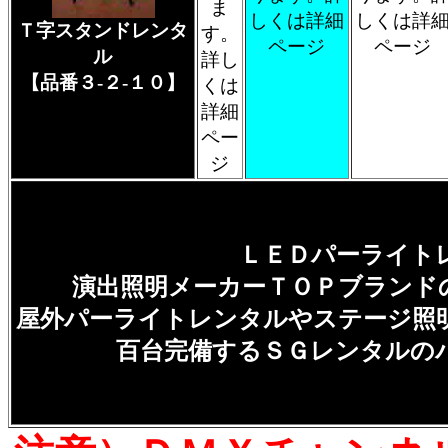
ま
しくは詳細
しくは詳
Ｔ字スタンドレンタ
す。
ページ
ページ
ル
詳し
【品番３-２-１０】
くは
詳細
ペー
ジ
ＬＥＤパーライト
演出照明メーカーＴＯＰブランド
屋外パーライトレンタルやステージ照
百台完備するＳＧレンタルの