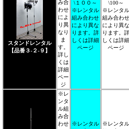
み合
\１００～
\100～
わせ
※レンタル
※レンタ
によ
組み合わせ
組み合わ
り異
により異な
により異
なり
ります。詳
ります。
ま
しくは詳細
しくは詳
スタンドレンタル
す。
ページ
ページ
【品番３-２-９】
詳し
くは
詳細
ペー
ジ
※レ
ンタ
ル組
み合
わせ
※レンタル
※レンタ