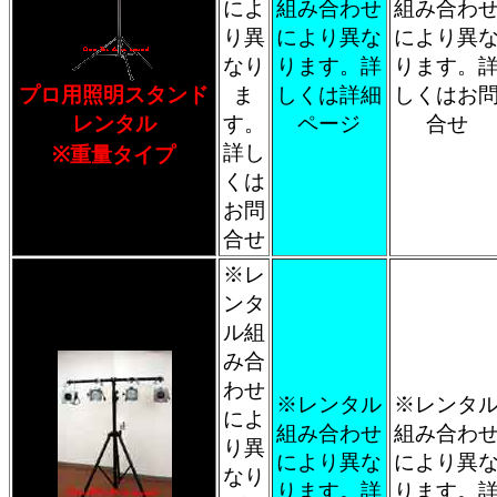
によ
組み合わせ
組み合わ
り異
により異な
により異
なり
ります。詳
ります。
プロ用照明スタンド
ま
しくは詳細
しくはお
レンタル
す。
ページ
合せ
詳し
※重量タイプ
くは
お問
合せ
※レ
ンタ
ル組
み合
わせ
※レンタル
※レンタ
によ
組み合わせ
組み合わ
り異
により異な
により異
なり
ります。詳
ります。