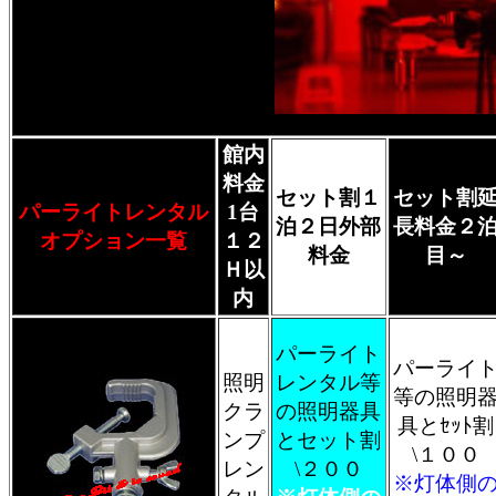
館内
料金
セット割１
セット割
パーライトレンタル
1台
泊２日外部
長料金２
オプション一覧
１２
料金
目～
Ｈ以
内
パーライト
パーライ
照明
レンタル等
等の照明
クラ
の照明器具
具とｾｯﾄ割
ンプ
とセット割
\１００
レン
\２００
※灯体側