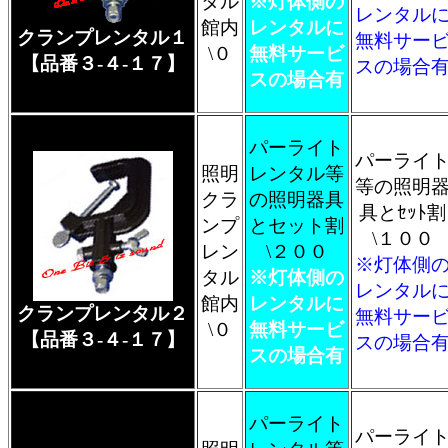
タル
※灯体側の
レンタル
館内
レンタルに
クランプレンタル１
無料サー
\０
無料サービ
【品番３-４-１７】
スの場合
スの場合有
パーライト
パーライ
照明
レンタル等
等の照明
クラ
の照明器具
具とｾｯﾄ割
ンプ
とセット割
\１００
レン
\２００
※灯体側
タル
※灯体側の
レンタル
館内
レンタルに
クランプレンタル２
無料サー
\０
無料サービ
【品番３-４-１７】
スの場合
スの場合有
パーライト
パーライ