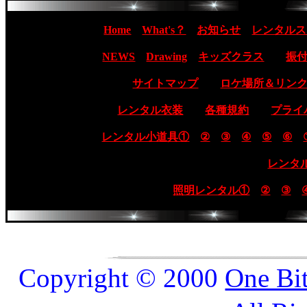
Home
What's？
お知らせ
レンタルス
NEWS
Drawing
キッズクラス
振
サイトマップ
ロケ場所＆リン
レンタル衣装
各種規約
プライ
レンタル小道具①
②
③
④
⑤
⑥
レンタ
照明レンタル①
②
③
Copyright © 2000
One Bi