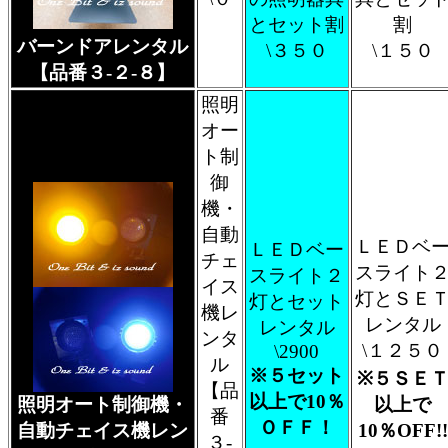
とセット割
割
バーンドアレンタル
\３５０
\１５０
【品番３-２-８】
照明
オー
ト制
御
機・
自動
ＬＥＤベ
ＬＥＤベー
チェ
スライト
スライト２
イス
灯とＳＥ
灯とセット
機レ
レンタル
レンタル
ンタ
\１２５０
\2900
ル
※５セット
※５ＳＥ
【品
以上で10％
照明オート制御機・
以上で
番
ＯＦＦ！
自動チェイス機レン
10％OFF!!
３-