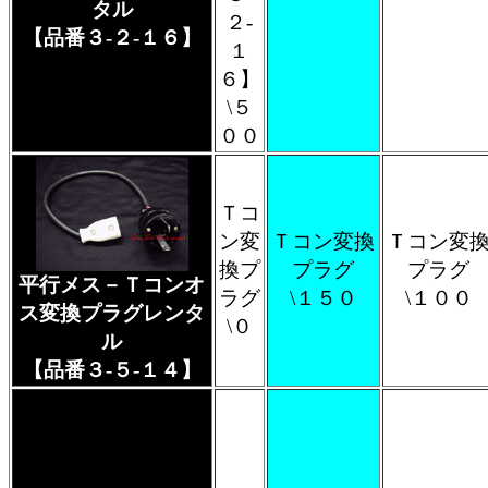
タル
２-
【品番３-２-１６】
１
６】
\５
００
Ｔコ
ン変
Ｔコン変換
Ｔコン変
換プ
プラグ
プラグ
平行メス－Ｔコンオ
ラグ
\１５０
\１００
ス変換プラグレンタ
\０
ル
【品番３-５-１４】