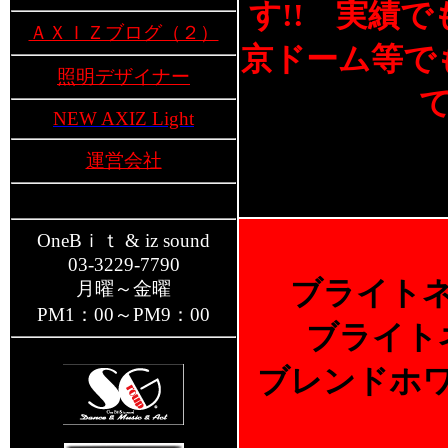
す!! 実績
ＡＸＩＺブログ（２）
京ドーム等で
照明デザイナー
NEW AXIZ Light
運営会社
OneBｉｔ & iz sound
03-3229-7790
ブライト
月曜～金曜
PM1：00～PM9：00
ブライト
ブレンドホ