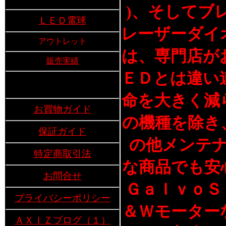
)、そしてブ
ＬＥＤ電球
レーザーダイ
アウトレット
は、専門店が
販売実績
ＥＤとは違い
命を大きく減
お買物ガイド
の機種を除き
保証ガイド
の他メンテ
特定商取引法
な商品でも安
お問合せ
ＧａｌｖｏＳ
プライバシーポリシー
＆Ｗモーター
ＡＸＩＺブログ（１）