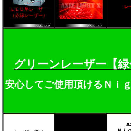
レ
ＬＥＤ星レーザー
（赤緑レーザー）
グリーンレーザー【緑
安心してご使用頂けるＮｉ
Ｎｉ