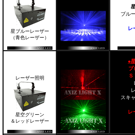
ブル
レ
星ブルーレーザー
（青色レーザー）
●
プ
Ｓ
レーザー照明
スキ
レ
星空グリーン
＆レッドレーザー