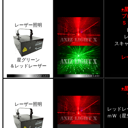
●
プ
Ｓ
レーザー照明
スキ
レ
星グリーン
＆レッドレーザー
●
レーザー照明
レッドレ
ｍＷ（星