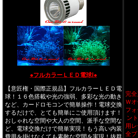
●フルカラーＬＥＤ電球Ⅰ●
【意匠権・国際正規品】フルカラーＬＥＤ電
完全
球！１６色搭載や光の強弱、多彩な光の動き
Ｗオ
など、カードロモコンで簡単操作！電球交換
フォ
するだけで、とても簡単にご使用頂けます！
ン
おしゃれな空間や大人の空間、派手な空間な
用レ
ど、電球交換だけで簡単実現！もう高い内装
全プ
費用を掛けなくても素敵な空間を実現！抜群