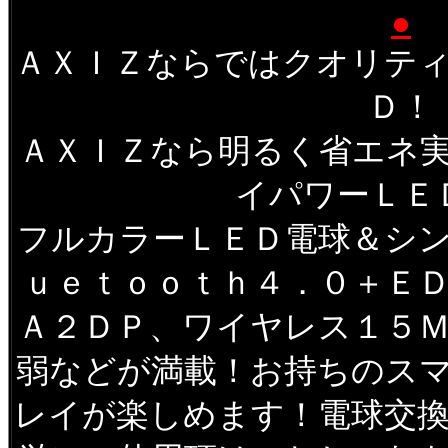
●
ＡＸＩＺならではクオリテ
Ｄ！
ＡＸＩＺなら明るく省エネ
イパワーＬＥ
フルカラーＬＥＤ電球＆シ
ｕｅｔｏｏｔｈ４．０＋Ｅ
Ａ２ＤＰ、ワイヤレス１５
弱などが満載！お持ちのス
レイが楽しめます！電球交