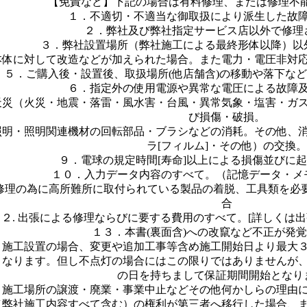
【免責など】下記の場合は有料修理、または修理不能
１．不適切・不適当な御取扱により派生した故
２．弊社及び弊社指定サービス店以外で修理
３．弊社設置場所（弊社施工による最終形体以降）以
本体に対して改造などが加えられた場合。また電力・電圧非対
５．ご購入後・設置後、取扱場所(他店舗含)の移動や落下な
６．指定外の使用電源や異常な電圧による故障
天災（火災・地震・落雷・風水害・台風・異常気象・塩害・ガ
び損傷・破損。
照明・照明関連機材の回転部品・ブラシなどの消耗。その他、
ラ[フィルム]・その他）の交換。
９．電球の規定時間[寿命]以上による損傷並びに
１０．入力データ内容のすべて。（記憶データ・メ
 修理の為に高所難所に取付られている製品の着脱、工具類を必
合
１２. 出張による修理ならびに要する費用のすべて。[詳しくは
１３．本書(裏面含)への改竄など不正が発
．施工設置の場合、変更や追加工事等含め施工開始日より最大
となります。但し不点灯の場合にはこの限りではありませんが
の日を持ちまして保証期間開始となり
．施工場所の譲渡・廃業・事業中止などその他何かしらの理由
（弊社施工内容すべて含む）の権利が第三者へ移行した場合、