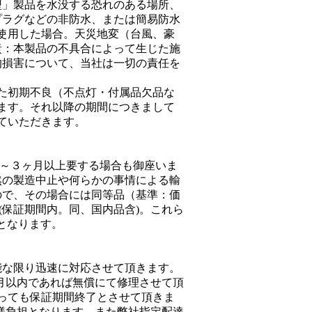
型」製品を水没する恐れのある場所、
プラグなどの非防水、または簡易防水
使用した場合。天災地変（台風、豪
責：本製品の不具合によって生じた施
的損害について、当社は一切の責任を
いた初期不良（不点灯・付属品欠品な
ます。それ以降の期間につきまして
ていただきます。
1～３ヶ月以上要する場合も御座いま
然の製造中止や何らかの事情による輸
ので、その場合には同等品（基準：価
保証期間内。同、国内品含)。これら
となります。
能な限り迅速に対応させて頂きます。
月以内であれば無償にて修理させて頂
っても保証期間終了とさせて頂きま
様負担となります。また弊社指定配達