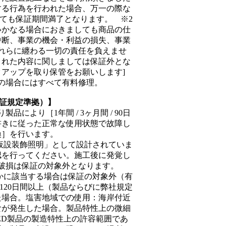
する行為を行われた場合、万一の際な
ても保証期間満了となります。 ※2
いかなる場合におきましても商品の仕
中断、事業の機会・利益の損失、事業
れらに纏わる一切の責任を負えませ
された内容に関しましては保証外とな
アップを取り保管をお願いします]
の場合にはすべて有料修理。
保証規定準拠）】
より［1年間 / 3ヶ月間 / 90日
書きに従った正常な使用状態で故障し
換］を行います。
仮設装飾照明」として設計されていま
認を行ってください。施工後に発覚し
破損は保証の対象外となります。
かに該当する場合は保証の対象外（有
20日間以上（製品ならびに弊社規定
た場合。塩害地域での使用：海岸付近
食が発生した場合。製品特性上の微細
ED
製品の製造特性上の許容範囲であ