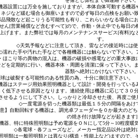
を落とし弊社まで御連絡下さい
機器設置には万全を施しておりますが、本体自体可動する機器
りネジなど緩む場合も御座いますので必ず毎日の点検をお願い
部品飛散など起こりうる可能性も有り、これらいかなる場合に
せん[営業補償など含むすべて]ので、作動・休止中でも毎日の
上げます。また弊社では毎月のメンテナンスサービス[有料]な
す。
◇天気予報などに注意して頂き、雷などの接近時には
◇濡れた手や汚れた手などで各種機器には触らないで下さい。
・ほこり等の異物の混入は、機器の破損や感電などの重大事故
などを定期的に行い、機器本体・周囲を清潔に保って下さい。
器類へ絶対にかけないで下さい
電球は破裂する可能性のある性質の為、十分に御注意下さい。
機器はステージ用効果照明機器として設計・開発を行っている
しく低下させる原因となります。連続使用は機器に応じて３０
させるようにして下さい。しっかりと冷却させた後、再度ご使
◇一度電源を切った機器類は最低１５分の間隔をあけ
注意】自動回転する機器は、調光卓フェーダーを０か最大のどち
の焼き付け故障などが起きます]
機器、特に特殊照明類は予め電源をＯＮにして5分～10程度暖
◇各電球・各フューズなど、メーカー指定品以外は絶対
照明類は一般照明類とは異なり(構造・性能上など)ますので、