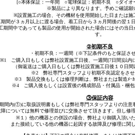
[○本体保証：一年間 ○電球保証：初期不良 ○ダイ
※製品により異なります。予めご確認願
※設置施工の場合、その機材を使用開始した日または施
工期間が３ヵ月以上に渡る場合、着工日から３ヵ月間後の翌１
工期間中であっても製品の使用が開始された場合にはその当日
す。
②初期不良
・初期不良：一週間（※下記条件のもと保証さ
※1 ご購入日もしくは弊社設置施工日後、一週間[7日間]以
（御返送はご購入日もしくは弊社設置施工日後１０日間
※2 弊社専門スタッフより初期不良認定をさ
※3 製品交換もしくは修理判断は、弊社または製造ﾒｰ
※4 ご購入後もしくは設置後の構成部品・付属品・梱
③保証内容
期間内(①)に取扱説明書もしくは弊社専門スタッフよりの注意
故障については無料で修理並びに交換させて頂きます。但し修
※１）他の機器との併設の場合、弊社より御購入頂い
また接続している他の機器に起因する故障及び修理に関