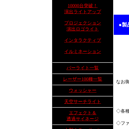
10000台突破！
演出ライトアップ
プロジェクション
●製
演出ロゴライト
インタラクティブ
イルミネーション
パーライト一覧
レーザー100種一覧
なお
ウォッシャー
天空サーチライト
◇各
エフェクト＆
透過サイネージ
◇フ