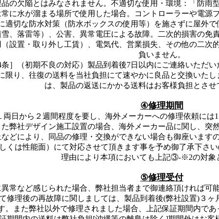
製品の欠陥とはみなされません。不適切な使用・環境：「防雨
は常に水が溜まる場所で使用した場合。コントローラーや電源
に適切な防水対策（防水ボックスの使用等）を施さずに屋外で
積雪、落雷等）、公害、異常電圧による故障。二次的損害の免
用（設置・取り外し工賃）、電気代、営業損失、その他の二次
負いません。
4条］（初期不良の対応）製品到着後7日以内にご連絡いただ
に限り、往復の送料を当社負担にて速やかに良品と交換いたし
は、製品の返送にかかる送料はお客様負担とさせ
④修理期間
１両日から２週間程度を要し、海外メーカーへの修理依頼には
また弊社デザイン施工設置の場合、海外メーカー品に関し、突
止などにより、同品の修理・交換ができない場合も御座います
しくは性能面）にて対応させて頂きます事を予め御了承下さい(
理由により本項においても上記③-※2の対象
⑤修理受付
に異常など感じられた場合、弊社担当者まで御連絡頂ければ可
て修理後の再故障に関しましては、製品到着後(弊社設置)３ヶ
す。また弊社以外で修理されました場合、上記保証期間内であ
証期間内の送料は弊社負担[沖縄等の離島は除く]期間外はお客