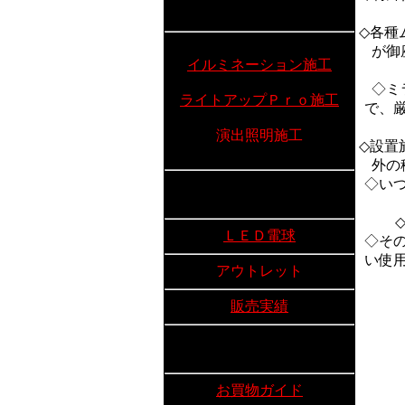
◇各種
が御
イルミネーション施工
◇ミ
ライトアップＰｒｏ施工
で、
演出照明施工
◇設置
外の
◇い
ＬＥＤ電球
◇そ
い使
アウトレット
販売実績
お買物ガイド