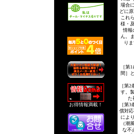
場合
どに原
これ
様・
情報
ん。
りま
［第1
間］
［第2
す。
た
［第3
お得情報満載！
償対応
によ
（潮
な不