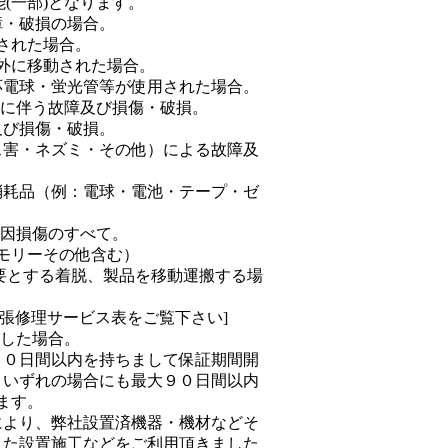
(一部)となります。
障・破損の場合。
された場合。
外に移動された場合。
応電球・蛍光管等が使用された場合。
どに伴う故障及び損傷・破損。
及び損傷・破損。
ス害・ネズミ・その他）による故障及
消耗品（例：電球・電池・テープ・ゼ
起因損傷のすべて。
モリーその他含む）
要とする着脱、製品を移動運搬する場
出張修理サービス表をご覧下さい]
覚した場合。
３０日間以内を持ちまして保証期間開
、いずれの場合にも最大９０日間以内
ます。
により、弊社設置済機器・機材などそ
また設置施工などをご利用頂きました