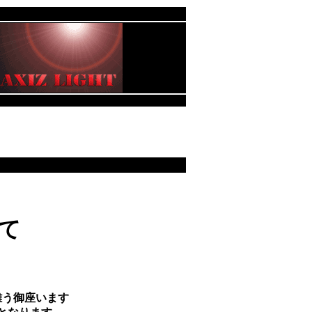
て
難う御座います