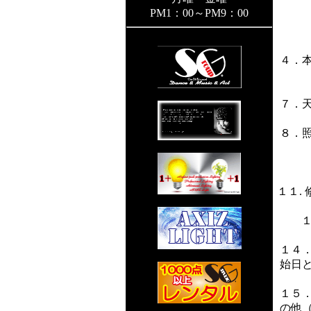
PM1：00～PM9：00
４．
７．
８．
１１.
１４
始日
１５
の他