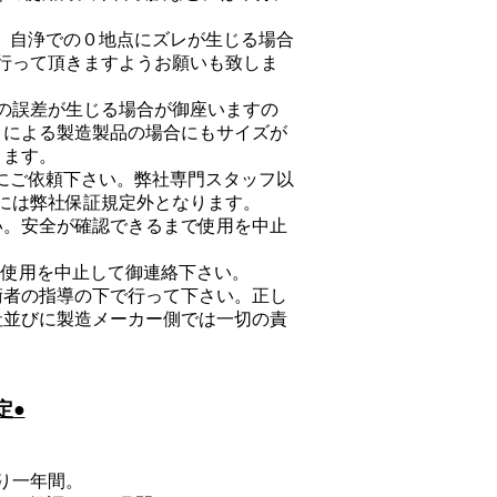
、自浄での０地点にズレが生じる場合
行って頂きますようお願いも致しま
の誤差が生じる場合が御座いますの
）による製造製品の場合にもサイズが
ります。
にご依頼下さい。弊社専門スタッフ以
合には弊社保証規定外となります。
い。安全が確認できるまで使用を中止
に使用を中止して御連絡下さい。
術者の指導の下で行って下さい。正し
社並びに製造メーカー側では一切の責
定●
り一年間。