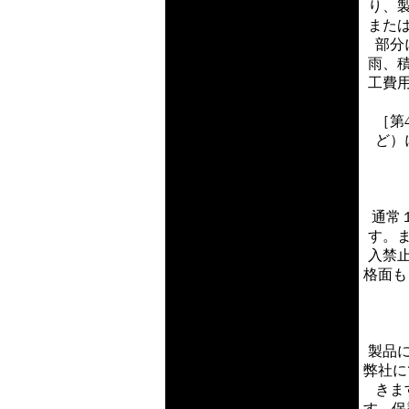
り、
また
部分
雨、
工費
［第
ど）
通常
す。
入禁
格面も
製品
弊社に
きま
す。保