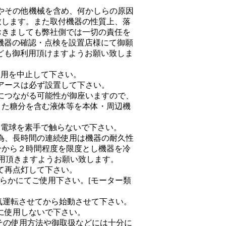
。
やその他機械を含め、何かしらの原因
致します。また取付機器の性質上、落
おきましても弊社側では一切の責任を
機器の確認・点検を設置店様にて御願
ども御利用頂けますようお願い致しま
使用を中止して下さい。
アースは必ず設置して下さい。
につながる可能性が御座いますので、
また糖分を含む液体等を本体・周辺機
。
 電球を素手で触らないで下さい。
為、長時間の連続使用は機器の耐久性
分から２時間程度を限度とし機器を冷
用頂きますようお願い致します。
て再点灯して下さい。
らかにてご使用下さい。[モーター類
気運転させてから始動させて下さい。
に使用しないで下さい。
その使用方法や御取扱などには十分に