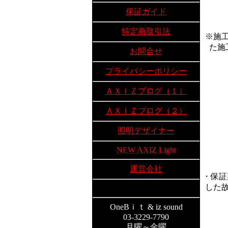
保証ガイド
特定商取引法
※施
た施
お問合せ
プライバシーポリシー
ＡＸＩＺブログ（１）
ＡＸＩＺブログ（２）
照明デザイナー
NEW AXIZ Light
運営会社
・保証
した
OneBｉｔ & iz sound
03-3229-7790
月曜～金曜