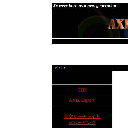
We were born as a new generation
Ｈｏｍｅ
TOP
AXIZ Light？
天空サーチライト
＆ムービング