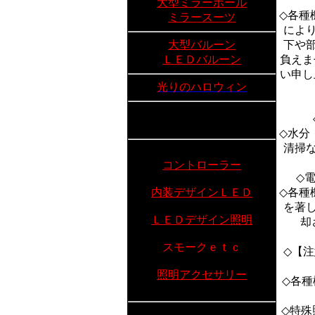
大型ミラーボール
◇各種
ミラースーツ
によ
大型バルーン
下や
ＬＥＤバルーン
負えま
い申し
光りのハロウィン
◇水分
清掃
コントローラー
◇
内装デザインＬＥＤ
◇各種
を著
ＬＥＤデザイン照明
却
スモークｅｔｃ
◇【
照明アクセサリー
◇各種
◇特殊