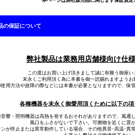
本ページは弊社販売品に関します保証規定
品の保証について
弊社製品は業務用店舗様向け仕
この度はお買い上げ頂きまして誠に有難う御座い
末永くご利用頂く為に本書を御一読賜れますようお
御使用方法や故障の際などには本書が必要となりますので、保
各種機器を末永く御愛用頂くために以下の項
種音響・照明機器は高熱を発するおそれがありますので、風通
風口をふさがないで下さい。可燃物を近くに置
ァンが停止または異常動作している場合、その他異音･高温･異