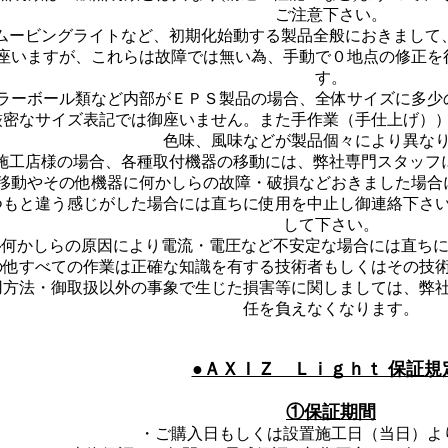
ご注意下さい。
ムービングライトなど、初期化始動する製品全般におきまして
座いますが、これらは故障では無い為、手動で０地点の修正を
す。
ラーボール類など内部がＥＰＳ製品の場合、全体サイズに多少
厳密なサイズ表記では御座いません。また手作業（手仕上げ）
色味、風味などが製品個々により異な
施工店様の場合、各種取付機器の移動には、弊社専門スタッフ
移動やその他機器に何かしらの故障・破損などおきました場
つもと違う感じがした場合には直ちに使用を中止し御連絡下さ
して下さい。
◇何かしらの原因により電流・電圧など不安定な場合には直ち
の他すべての作業は正確な知識を有する技術者もしくはその技
用方法・御取扱以外の事象で生じた損害等に関しましては、弊
任を負えなくなります。
●ＡＸＩＺ Ｌｉｇｈｔ 保証規
①保証期間
・ご購入日もしくは設置施工日（当日）よ