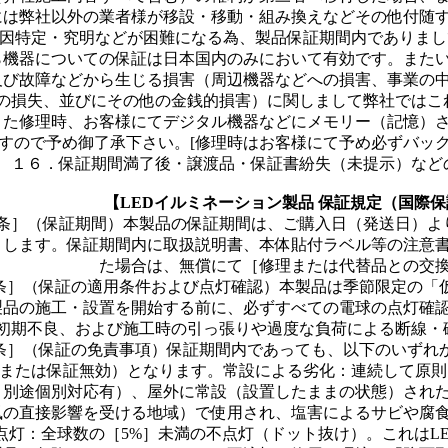
には弊社以外の業者様が移設・移動・組み換えなどその他付随
因特定・究明などが困難になる為、製品保証期間内でありまし
ら機器についての保証は日本国内のみにおいて有効です。また
及び故障などから生じる損害（周辺機器などへの損害、事業の
の損失、並びにその他の金銭的損害）に関しまして弊社ではこ
また修理時、お客様にてデジタル機器などにメモリー（記憶）
すので予め御了承下さい。[修理時はお客様にて予め必ずバック
１６．保証期間満了後・譲渡品・保証書紛失（未提示）など
【LEDイルミネーション製品 保証規定（国際
条］（保証期間）本製品の保証期間は、ご購入日（発送日）より製品に
とします。保証期間内に取扱説明書、本体貼付ラベル等の注意
た場合は、無償にて［修理または代替品との交
条］（保証の適用条件および点灯確認）本製品は季節限定の「
製品の施工・設置を開始する前に、必ずすべての電球の点灯確
初期不良、および施工時の引っ張りや過度な負荷による断線・
条］（保証の免責事項）保証期間内であっても、以下のいずれ
または保証無効）となります。常設による劣化：連続して原則1
り別途個別対応有）、屋外に常設（設置したままの状態）され
風の直接影響を受ける地域）で使用され、塩害によるサビや腐
点灯：全球数の［
5%
］未満の不点灯（ドット抜け）。これは
L