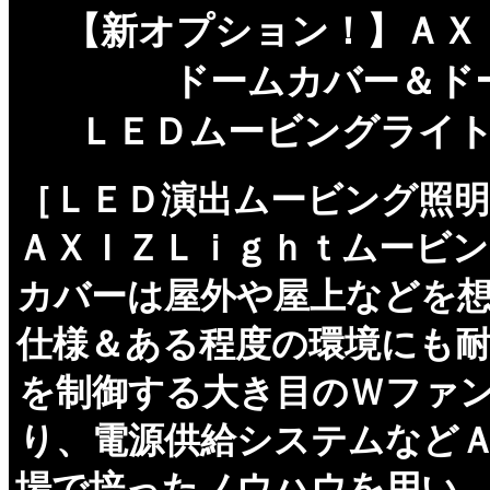
【新オプション！】ＡＸ
ドームカバー＆ド
ＬＥＤムービングライ
［ＬＥＤ演出ムービング照
ＡＸＩＺＬｉｇｈｔムービ
カバーは屋外や屋上などを
仕様＆ある程度の環境にも
を制御する大き目のＷファ
り、電源供給システムなど
場で培ったノウハウを用い