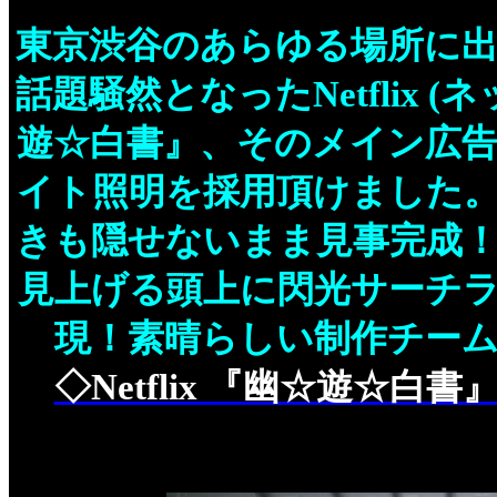
東京渋谷のあらゆる場所に
話題騒然となったNetflix 
遊☆白書』、そのメイン広
イト照明を採用頂けました
きも隠せないまま見事完成
見上げる頭上に閃光サーチ
現！素晴らしい制作チー
◇Netflix 『幽☆遊☆