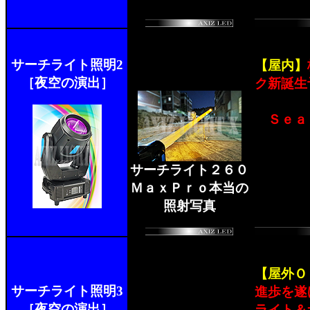
サーチライト照明2
【屋内】
［夜空の演出］
ク新誕生
Ｓｅａ
サーチライト２６０
ＭａｘＰｒｏ本当の
照射写真
【屋外Ｏ
サーチライト照明3
進歩を遂
［夜空の演出］
ライト＆