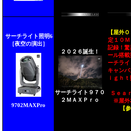
【屋外Ｏ
サーチライト照明6
定１０Ｍ
［夜空の演出］
記録！驚
２０２６誕生！
ール搭載
ーチライ
キャンバ
ｉｇｈｔ
サーチライト９７０
Ｓｅａ
２ＭＡＸＰｒｏ
※屋外
9702MAXPro
【参