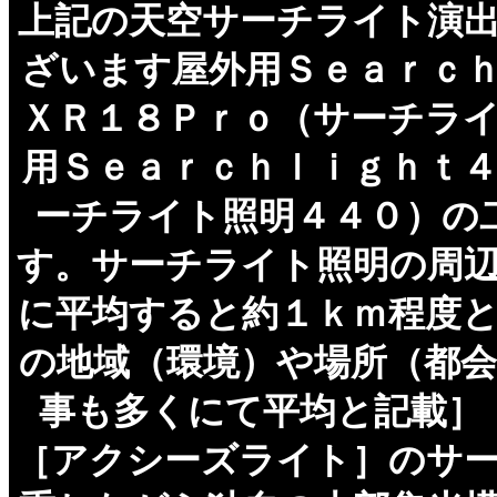
上記の天空サーチライト演
ざいます屋外用Ｓｅａｒｃ
ＸＲ１８Ｐｒｏ（サーチラ
用Ｓｅａｒｃｈｌｉｇｈｔ
ーチライト照明４４０）の
す。サーチライト照明の周
に平均すると約１ｋｍ程度
の地域（環境）や場所（都
事も多くにて平均と記載］
［アクシーズライト］のサ