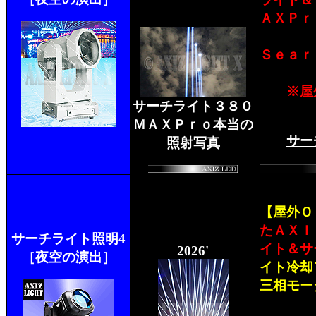
ＡＸＰｒ
Ｓｅａｒ
※屋
サーチライト３８０
ＭＡＸＰｒｏ本当の
サー
照射写真
【屋外Ｏ
たＡＸＩ
サーチライト照明4
イト＆サ
2026'
［夜空の演出］
イト冷却
三相モー