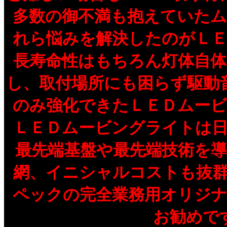
多数の御不満も抱えていた
れら悩みを解決したのがＬ
長寿命性はもちろん灯体自
し、取付場所にも困らず駆動
のみ強化できたＬＥＤムー
ＬＥＤムービングライトは
最先端基盤や最先端技術を
網、イニシャルコストも抜
ペックの完全業務用オリジ
お勧めで