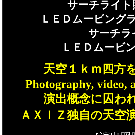
サーチライト
ＬＥＤムービング
サーチラ
ＬＥＤムービ
天空１ｋｍ四方
Photography, video, 
演出概念に囚わ
ＡＸＩＺ独自の天空