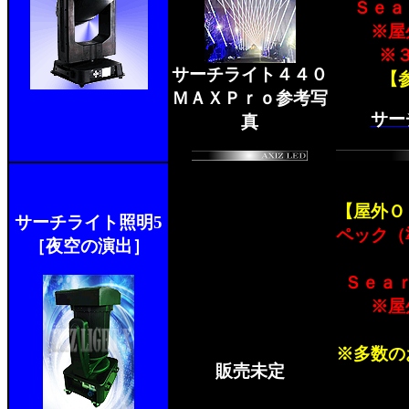
Ｓｅａ
※屋
※
サーチライト４４０
【参
ＭＡＸＰｒｏ参考写
サー
真
【屋外Ｏ
サーチライト照明5
ペック（
［夜空の演出］
Ｓｅａ
※屋
※多数の
販売未定